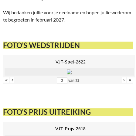
Wij bedanken jullie voor je deelname en hopen jullie wederom
te begroeten in februari 2027!
FOTO’S WEDSTRIJDEN
VJT-Spel-2622
«
‹
›
»
van
23
FOTO’S PRIJS UITREIKING
VJT-Prijs-2618