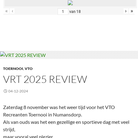
«
‹
›
»
van
18
TOERNOOI
,
VTO
VRT 2025 REVIEW
04-12-2024
Zaterdag 8 november was het weer tijd voor het VTO
Recreanten Toernooi in Numansdorp.
Als van ouds was het een gezellige en sportieve dag met veel
strijd,
maar vooral veel plezier.