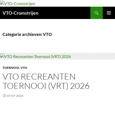
Ga
naar
Zoeken
VTO-Cromstrijen
de
inhoud
PRIMAI
MENU
Categorie archieven: VTO
TOERNOOI
,
VTO
VTO RECREANTEN
TOERNOOI (VRT) 2026
07-07-2026