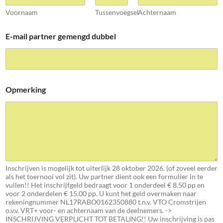
Voornaam
Tussenvoegsel
Achternaam
E-mail partner gemengd dubbel
Opmerking
Inschrijven is mogelijk tot uiterlijk 28 oktober 2026. (of zoveel eerder
als het toernooi vol zit). Uw partner dient ook een formulier in te
vullen!! Het inschrijfgeld bedraagt voor 1 onderdeel € 8.50 pp en
voor 2 onderdelen € 15.00 pp. U kunt het geld overmaken naar
rekeningnummer NL17RABO0162350880 t.n.v. VTO Cromstrijen
o.v.v. VRT+ voor- en achternaam van de deelnemers. ->
INSCHRIJVING VERPLICHT TOT BETALING!! Uw inschrijving is pas