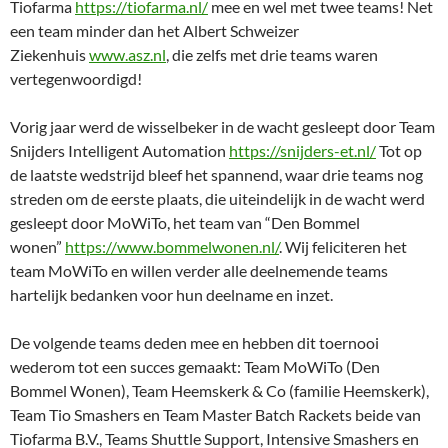
Tiofarma
https://tiofarma.nl/
mee en wel met twee teams! Net
een team minder dan het Albert Schweizer
Ziekenhuis
www.asz.nl
, die zelfs met drie teams waren
vertegenwoordigd!
Vorig jaar werd de wisselbeker in de wacht gesleept door Team
Snijders Intelligent Automation
https://snijders-et.nl/
Tot op
de laatste wedstrijd bleef het spannend, waar drie teams nog
streden om de eerste plaats, die uiteindelijk in de wacht werd
gesleept door MoWiTo, het team van “Den Bommel
wonen”
https://www.bommelwonen.nl/
. Wij feliciteren het
team MoWiTo en willen verder alle deelnemende teams
hartelijk bedanken voor hun deelname en inzet.
De volgende teams deden mee en hebben dit toernooi
wederom tot een succes gemaakt: Team MoWiTo (Den
Bommel Wonen), Team Heemskerk & Co (familie Heemskerk),
Team Tio Smashers en Team Master Batch Rackets beide van
Tiofarma B.V., Teams Shuttle Support, Intensive Smashers en