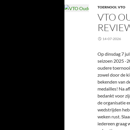
TOERNOOI
,
VTO
VTO O
REVIE
14-07-2026
Op dinsdag 7 jul
seizoen 2025 -20
oudere toernooi.
zowel door de ki
bekenden van de 
medailles! Na af
bedankt voor zi
de organisatie e
wedstrijden heb
weken rust. Slaa
iedereen graag w