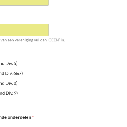
t van een vereniging vul dan ‘GEEN’ in.
d Div. 5)
d Div. 6&7)
d Div. 8)
d Div. 9)
ende onderdelen
*