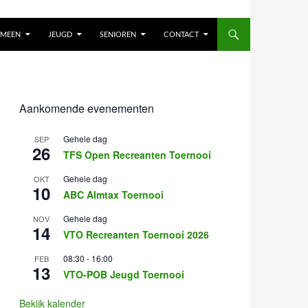
EMEEN
JEUGD
SENIOREN
CONTACT
Aankomende evenementen
Gehele dag
SEP
26
TFS Open Recreanten Toernooi
Gehele dag
OKT
10
ABC Almtax Toernooi
Gehele dag
NOV
14
VTO Recreanten Toernooi 2026
08:30
-
16:00
FEB
13
VTO-POB Jeugd Toernooi
Bekijk kalender