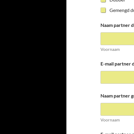
Gemengd d
Naam partner d
Voornaam
E-mail partner 
Naam partner 
Voornaam