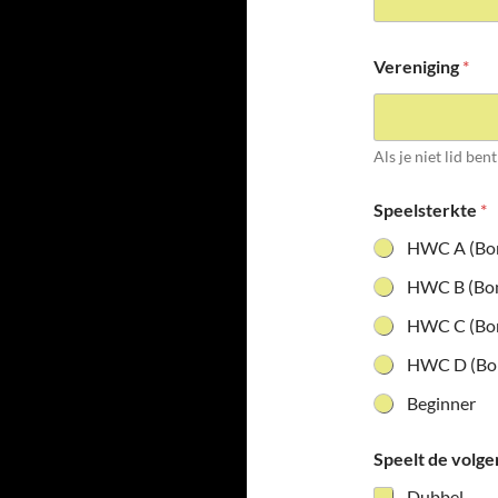
Vereniging
*
Als je niet lid ben
Speelsterkte
*
HWC A (Bon
HWC B (Bon
HWC C (Bon
HWC D (Bon
Beginner
Speelt de volg
Dubbel