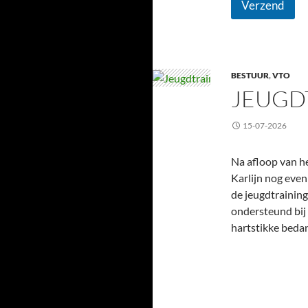
Verzend
BESTUUR
,
VTO
JEUGD
15-07-2026
Na afloop van he
Karlijn nog even
de jeugdtraining
ondersteund bij 
hartstikke bedan