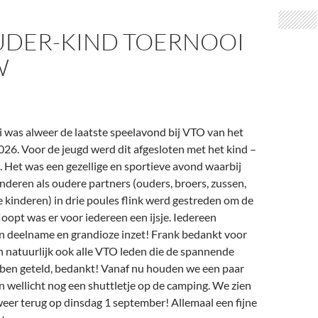
UDER-KIND TOERNOOI
W
i was alweer de laatste speelavond bij VTO van het
26. Voor de jeugd werd dit afgesloten met het kind –
 Het was een gezellige en sportieve avond waarbij
nderen als oudere partners (ouders, broers, zussen,
kinderen) in drie poules flink werd gestreden om de
loopt was er voor iedereen een ijsje. Iedereen
jn deelname en grandioze inzet! Frank bedankt voor
n natuurlijk ook alle VTO leden die de spannende
ben geteld, bedankt! Vanaf nu houden we een paar
n wellicht nog een shuttletje op de camping. We zien
eer terug op dinsdag 1 september! Allemaal een fijne