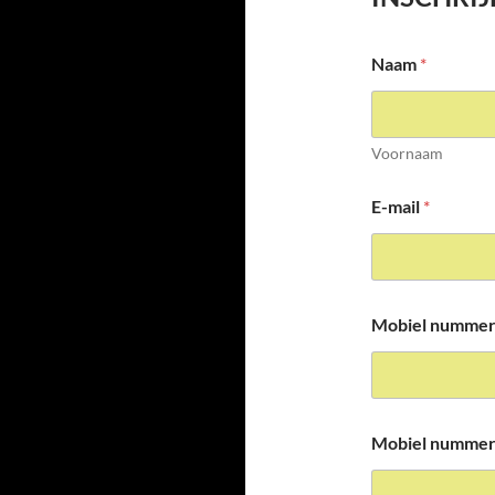
Naam
*
Voornaam
E-mail
*
Mobiel nummer
Mobiel nummer 