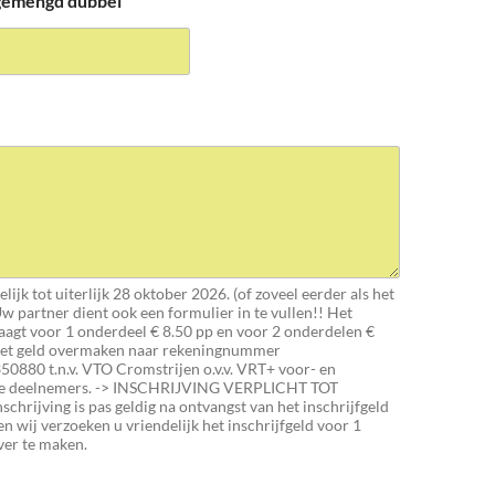
 gemengd dubbel
lijk tot uiterlijk 28 oktober 2026. (of zoveel eerder als het
 Uw partner dient ook een formulier in te vullen!! Het
raagt voor 1 onderdeel € 8.50 pp en voor 2 onderdelen €
 het geld overmaken naar rekeningnummer
80 t.n.v. VTO Cromstrijen o.v.v. VRT+ voor- en
de deelnemers. -> INSCHRIJVING VERPLICHT TOT
hrijving is pas geldig na ontvangst van het inschrijfgeld
en wij verzoeken u vriendelijk het inschrijfgeld voor 1
er te maken.