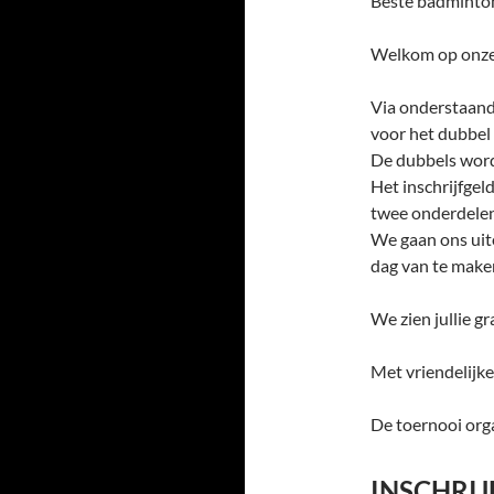
Beste badminto
Welkom op onze 
Via onderstaand 
voor het dubbel 
De dubbels word
Het inschrijfgel
twee onderdelen
We gaan ons uite
dag van te maken
We zien jullie 
Met vriendelijke
De toernooi orga
INSCHRIJ