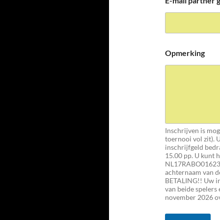
E-mail partner
Opmerking
Inschrijven is moge
toernooi vol zit).
inschrijfgeld bed
15.00 pp. U kunt
NL17RABO01623508
achternaam van 
BETALING!! Uw insc
van beide spelers 
november 2026 ov