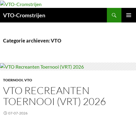
Ga
naar
Zoeken
VTO-Cromstrijen
de
inhoud
PRIMAI
MENU
Categorie archieven: VTO
TOERNOOI
,
VTO
VTO RECREANTEN
TOERNOOI (VRT) 2026
07-07-2026