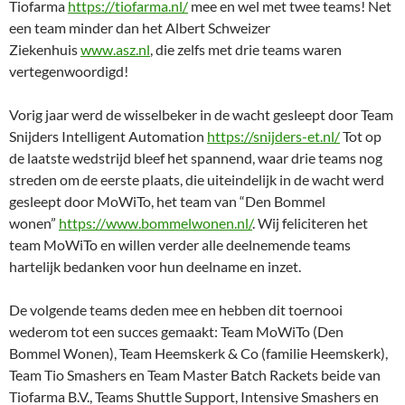
Tiofarma
https://tiofarma.nl/
mee en wel met twee teams! Net
een team minder dan het Albert Schweizer
Ziekenhuis
www.asz.nl
, die zelfs met drie teams waren
vertegenwoordigd!
Vorig jaar werd de wisselbeker in de wacht gesleept door Team
Snijders Intelligent Automation
https://snijders-et.nl/
Tot op
de laatste wedstrijd bleef het spannend, waar drie teams nog
streden om de eerste plaats, die uiteindelijk in de wacht werd
gesleept door MoWiTo, het team van “Den Bommel
wonen”
https://www.bommelwonen.nl/
. Wij feliciteren het
team MoWiTo en willen verder alle deelnemende teams
hartelijk bedanken voor hun deelname en inzet.
De volgende teams deden mee en hebben dit toernooi
wederom tot een succes gemaakt: Team MoWiTo (Den
Bommel Wonen), Team Heemskerk & Co (familie Heemskerk),
Team Tio Smashers en Team Master Batch Rackets beide van
Tiofarma B.V., Teams Shuttle Support, Intensive Smashers en