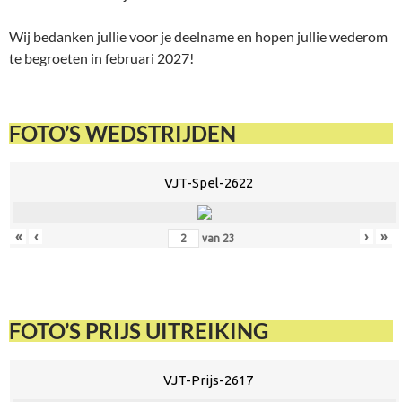
Wij bedanken jullie voor je deelname en hopen jullie wederom
te begroeten in februari 2027!
FOTO’S WEDSTRIJDEN
VJT-Spel-2622
«
‹
›
»
van
23
FOTO’S PRIJS UITREIKING
VJT-Prijs-2617