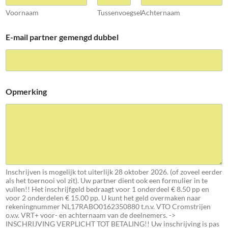
Voornaam
Tussenvoegsel
Achternaam
E-mail partner gemengd dubbel
Opmerking
Inschrijven is mogelijk tot uiterlijk 28 oktober 2026. (of zoveel eerder
als het toernooi vol zit). Uw partner dient ook een formulier in te
vullen!! Het inschrijfgeld bedraagt voor 1 onderdeel € 8.50 pp en
voor 2 onderdelen € 15.00 pp. U kunt het geld overmaken naar
rekeningnummer NL17RABO0162350880 t.n.v. VTO Cromstrijen
o.v.v. VRT+ voor- en achternaam van de deelnemers. ->
INSCHRIJVING VERPLICHT TOT BETALING!! Uw inschrijving is pas