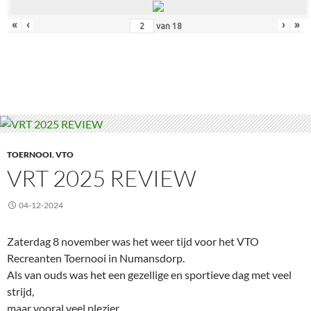
«
‹
›
»
van
18
TOERNOOI
,
VTO
VRT 2025 REVIEW
04-12-2024
Zaterdag 8 november was het weer tijd voor het VTO
Recreanten Toernooi in Numansdorp.
Als van ouds was het een gezellige en sportieve dag met veel
strijd,
maar vooral veel plezier.