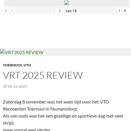
«
‹
›
»
van
18
TOERNOOI
,
VTO
VRT 2025 REVIEW
04-12-2024
Zaterdag 8 november was het weer tijd voor het VTO
Recreanten Toernooi in Numansdorp.
Als van ouds was het een gezellige en sportieve dag met veel
strijd,
maar vooral veel plezier.