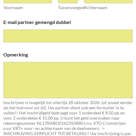
Voornaam
Tussenvoegsel
Achternaam
E-mail partner gemengd dubbel
Opmerking
Inschrijven is mogelijk tot uiterlijk 28 oktober 2026. (of zoveel eerder
als het toernooi vol zit). Uw partner dient ook een formulier in te
vullen!! Het inschrijfgeld bedraagt voor 1 onderdeel € 8.50 pp en
voor 2 onderdelen € 15.00 pp. U kunt het geld overmaken naar
rekeningnummer NL17RABO0162350880 t.n.v. VTO Cromstrijen
o.v.v. VRT+ voor- en achternaam van de deelnemers. ->
INSCHRIJVING VERPLICHT TOT BETALING!! Uw inschrijving is pas