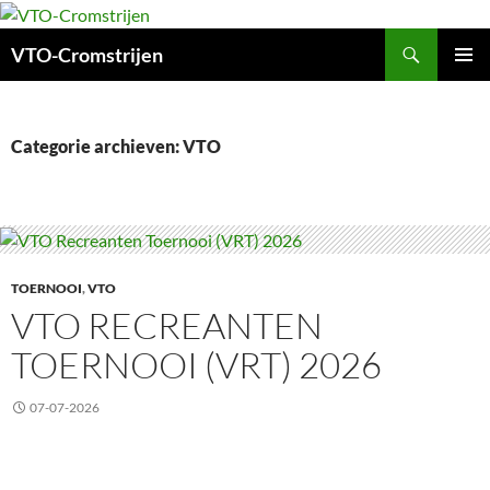
Ga
naar
Zoeken
VTO-Cromstrijen
de
inhoud
PRIMAI
MENU
Categorie archieven: VTO
TOERNOOI
,
VTO
VTO RECREANTEN
TOERNOOI (VRT) 2026
07-07-2026