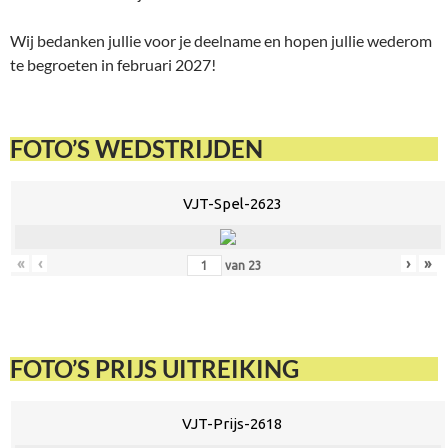
Wij bedanken jullie voor je deelname en hopen jullie wederom
te begroeten in februari 2027!
FOTO’S WEDSTRIJDEN
VJT-Spel-2623
«
‹
›
»
van
23
FOTO’S PRIJS UITREIKING
VJT-Prijs-2618