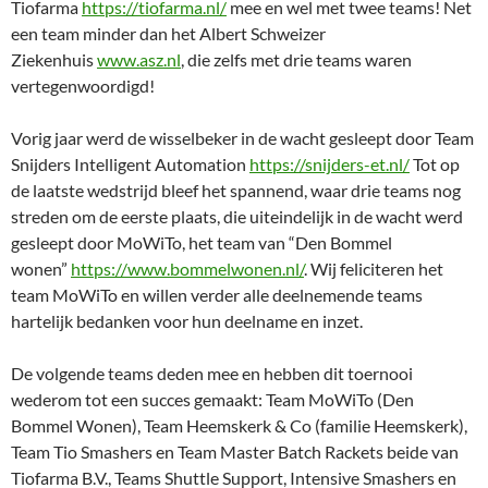
Tiofarma
https://tiofarma.nl/
mee en wel met twee teams! Net
een team minder dan het Albert Schweizer
Ziekenhuis
www.asz.nl
, die zelfs met drie teams waren
vertegenwoordigd!
Vorig jaar werd de wisselbeker in de wacht gesleept door Team
Snijders Intelligent Automation
https://snijders-et.nl/
Tot op
de laatste wedstrijd bleef het spannend, waar drie teams nog
streden om de eerste plaats, die uiteindelijk in de wacht werd
gesleept door MoWiTo, het team van “Den Bommel
wonen”
https://www.bommelwonen.nl/
. Wij feliciteren het
team MoWiTo en willen verder alle deelnemende teams
hartelijk bedanken voor hun deelname en inzet.
De volgende teams deden mee en hebben dit toernooi
wederom tot een succes gemaakt: Team MoWiTo (Den
Bommel Wonen), Team Heemskerk & Co (familie Heemskerk),
Team Tio Smashers en Team Master Batch Rackets beide van
Tiofarma B.V., Teams Shuttle Support, Intensive Smashers en