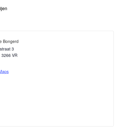
ijen
de Bongerd
straat 3
,
3266 VR
 Maps