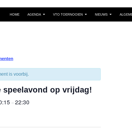
HOME
AGENDA
VTO TOERNOOIEN
NIEUWS
ALGEM
menten
nt is voorbij.
e speelavond op vrijdag!
0:15
22:30
–