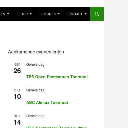
EEN
JEUGD
SENIOREN
CONTACT
Aankomende evenementen
Gehele dag
SEP
26
TFS Open Recreanten Toernooi
Gehele dag
OKT
10
ABC Almtax Toernooi
Gehele dag
NOV
14
VTO Recreanten Toernooi 2026