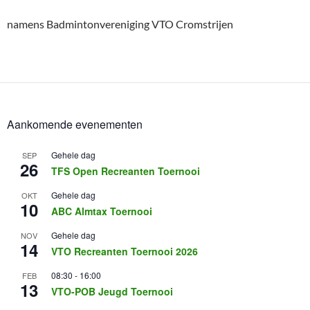
namens Badmintonvereniging VTO Cromstrijen
Aankomende evenementen
Gehele dag
SEP
26
TFS Open Recreanten Toernooi
Gehele dag
OKT
10
ABC Almtax Toernooi
Gehele dag
NOV
14
VTO Recreanten Toernooi 2026
08:30
-
16:00
FEB
13
VTO-POB Jeugd Toernooi