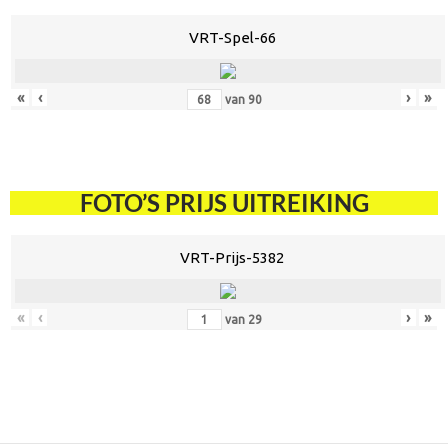
VRT-Spel-66
«
‹
›
»
van
90
FOTO’S PRIJS UITREIKING
VRT-Prijs-5382
«
‹
›
»
van
29