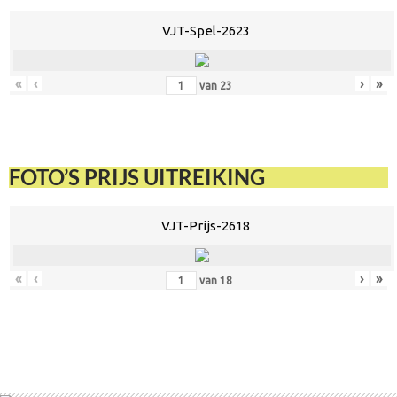
VJT-Spel-2623
«
‹
›
»
van
23
FOTO’S PRIJS UITREIKING
VJT-Prijs-2618
«
‹
›
»
van
18