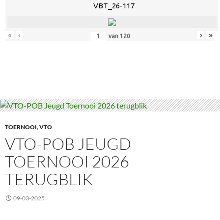
VBT_26-117
«
‹
›
»
van
120
TOERNOOI
,
VTO
VTO-POB JEUGD
TOERNOOI 2026
TERUGBLIK
09-03-2025