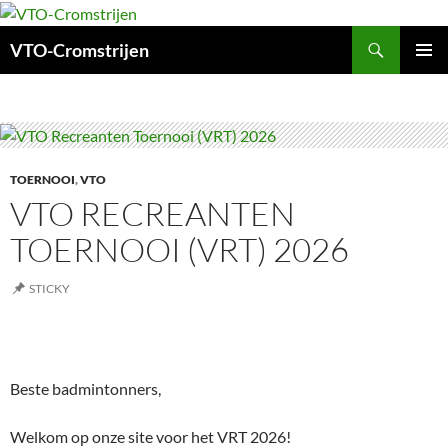
Ga
naar
Zoeken
VTO-Cromstrijen
de
inhoud
PRIMAI
MENU
TOERNOOI
,
VTO
VTO RECREANTEN
TOERNOOI (VRT) 2026
STICKY
Beste badmintonners,
Welkom op onze site voor het VRT 2026!