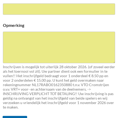
Opmerking
Inschrijven is mogelijk tot uiterlijk 28 oktober 2026. (of zoveel eerder
als het toernooi vol zit). Uw partner dient ook een formulier in te
vullen!! Het inschrijfgeld bedraagt voor 1 onderdeel € 8.50 pp en
voor 2 onderdelen € 15.00 pp. U kunt het geld overmaken naar
rekeningnummer NL17RABO0162350880 t.n.v. VTO Cromstrijen
o.v.v. VRT+ voor- en achternaam van de deelnemers. ->
INSCHRIJVING VERPLICHT TOT BETALING!! Uw inschrijving is pas
geldig na ontvangst van het inschrijfgeld van beide spelers en wij
verzoeken u vriendelijk het inschrijfgeld voor 1 november 2026 over
te maken.