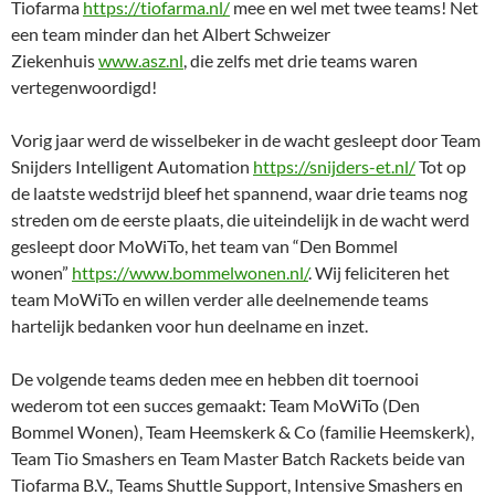
Tiofarma
https://tiofarma.nl/
mee en wel met twee teams! Net
een team minder dan het Albert Schweizer
Ziekenhuis
www.asz.nl
, die zelfs met drie teams waren
vertegenwoordigd!
Vorig jaar werd de wisselbeker in de wacht gesleept door Team
Snijders Intelligent Automation
https://snijders-et.nl/
Tot op
de laatste wedstrijd bleef het spannend, waar drie teams nog
streden om de eerste plaats, die uiteindelijk in de wacht werd
gesleept door MoWiTo, het team van “Den Bommel
wonen”
https://www.bommelwonen.nl/
. Wij feliciteren het
team MoWiTo en willen verder alle deelnemende teams
hartelijk bedanken voor hun deelname en inzet.
De volgende teams deden mee en hebben dit toernooi
wederom tot een succes gemaakt: Team MoWiTo (Den
Bommel Wonen), Team Heemskerk & Co (familie Heemskerk),
Team Tio Smashers en Team Master Batch Rackets beide van
Tiofarma B.V., Teams Shuttle Support, Intensive Smashers en