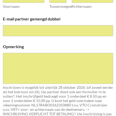
Voornaam
Tussenvoegsel
Achternaam
E-mail partner gemengd dubbel
Opmerking
Inschrijven is mogelijk tot uiterlijk 28 oktober 2026. (of zoveel eerder
als het toernooi vol zit). Uw partner dient ook een formulier in te
vullen!! Het inschrijfgeld bedraagt voor 1 onderdeel € 8.50 pp en
voor 2 onderdelen € 15.00 pp. U kunt het geld overmaken naar
rekeningnummer NL17RABO0162350880 t.n.v. VTO Cromstrijen
o.v.v. VRT+ voor- en achternaam van de deelnemers. ->
INSCHRIJVING VERPLICHT TOT BETALING!! Uw inschrijving is pas