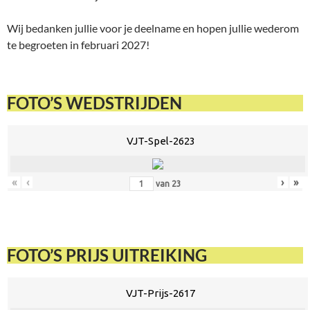
Wij bedanken jullie voor je deelname en hopen jullie wederom
te begroeten in februari 2027!
FOTO’S WEDSTRIJDEN
VJT-Spel-2623
«
‹
›
»
van
23
FOTO’S PRIJS UITREIKING
VJT-Prijs-2617