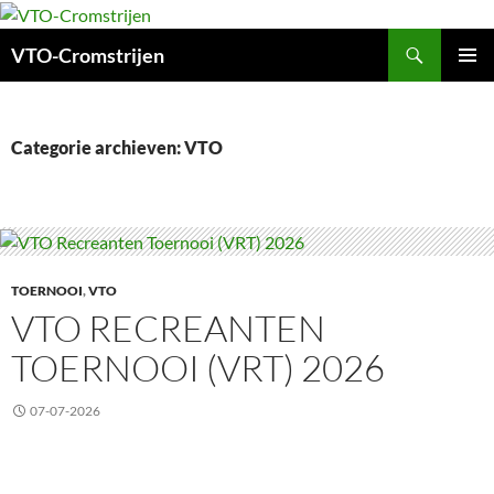
Ga
naar
Zoeken
VTO-Cromstrijen
de
inhoud
PRIMAI
MENU
Categorie archieven: VTO
TOERNOOI
,
VTO
VTO RECREANTEN
TOERNOOI (VRT) 2026
07-07-2026