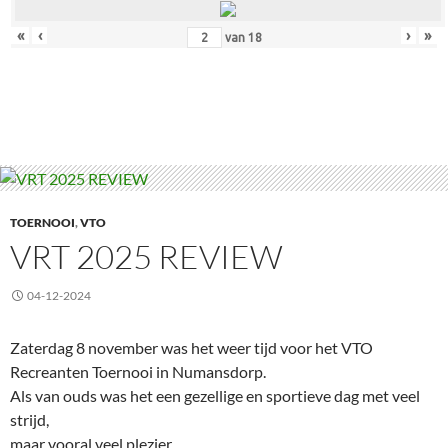
«
‹
›
»
van
18
TOERNOOI
,
VTO
VRT 2025 REVIEW
04-12-2024
Zaterdag 8 november was het weer tijd voor het VTO
Recreanten Toernooi in Numansdorp.
Als van ouds was het een gezellige en sportieve dag met veel
strijd,
maar vooral veel plezier.