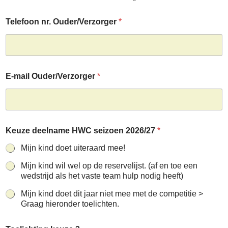
Telefoon nr. Ouder/Verzorger
*
E
E-mail Ouder/Verzorger
*
-
m
a
i
l
d
Keuze deelname HWC seizoen 2026/27
*
a
t
Mijn kind doet uiteraard mee!
u
m
Mijn kind wil wel op de reservelijst. (af en toe een
k
wedstrijd als het vaste team hulp nodig heeft)
e
Mijn kind doet dit jaar niet mee met de competitie >
u
z
Graag hieronder toelichten.
e