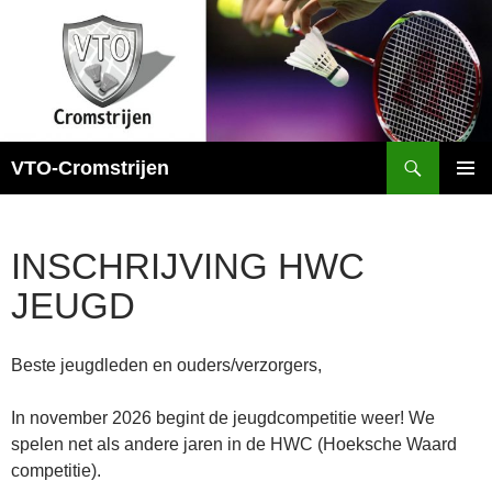
Ga
naar
de
inhoud
Zoeken
VTO-Cromstrijen
PRIMAI
MENU
INSCHRIJVING HWC
JEUGD
Beste jeugdleden en ouders/verzorgers,
In november 2026 begint de jeugdcompetitie weer! We
spelen net als andere jaren in de HWC (Hoeksche Waard
competitie).