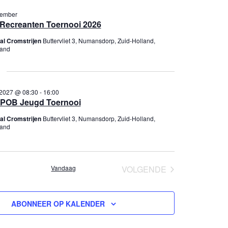
k
a
e
v
vember
n
Recreanten Toernooi 2026
e
e
n
al Cromstrijen
Buttervliet 3, Numansdorp, Zuid-Holland,
n
n
land
w
a
e
v
e
i
2027 @ 08:30
-
16:00
r
g
POB Jeugd Toernooi
g
a
al Cromstrijen
Buttervliet 3, Numansdorp, Zuid-Holland,
e
t
land
v
i
e
e
n
Vandaag
VOLGENDE
enten
n
EVENEMENTEN
a
v
ABONNEER OP KALENDER
i
g