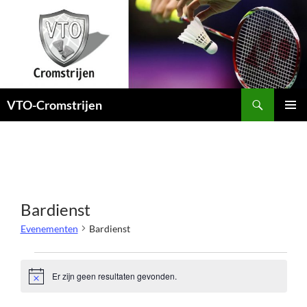
Ga
naar
de
inhoud
Zoeken
VTO-Cromstrijen
PRIMAI
MENU
Bardienst
Evenementen
Bardienst
Evenementen
Er zijn geen resultaten gevonden.
B
e
r