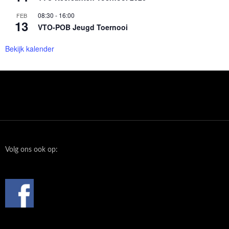
08:30
-
16:00
FEB
13
VTO-POB Jeugd Toernooi
Bekijk kalender
Volg ons ook op: