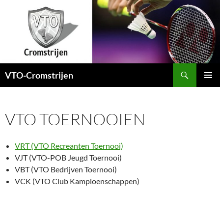
Ga
naar
de
inhoud
Zoeken
VTO-Cromstrijen
PRIMAI
MENU
VTO TOERNOOIEN
VRT (VTO Recreanten Toernooi)
VJT (VTO-POB Jeugd Toernooi)
VBT (VTO Bedrijven Toernooi)
VCK (VTO Club Kampioenschappen)