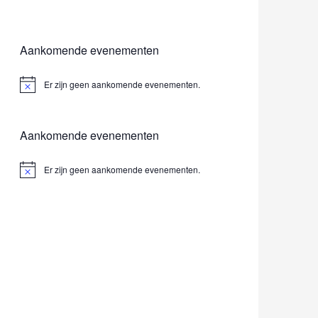
Aankomende evenementen
Er zijn geen aankomende evenementen.
B
e
r
i
Aankomende evenementen
c
h
t
Er zijn geen aankomende evenementen.
Bericht