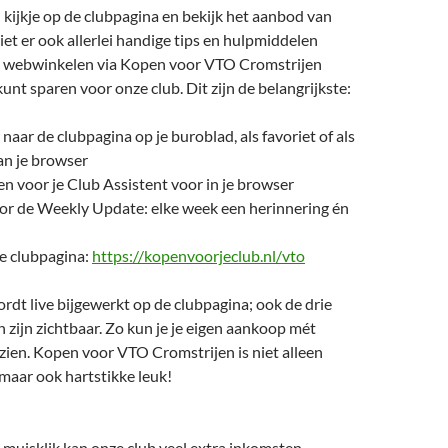
kijkje op de clubpagina en bekijk het aanbod van
iet er ook allerlei handige tips en hulpmiddelen
t webwinkelen via Kopen voor VTO Cromstrijen
unt sparen voor onze club. Dit zijn de belangrijkste:
naar de clubpagina op je buroblad, als favoriet of als
an je browser
en voor je Club Assistent voor in je browser
oor de Weekly Update: elke week een herinnering én
de clubpagina:
https://kopenvoorjeclub.nl/vto
dt live bijgewerkt op de clubpagina; ook de drie
 zijn zichtbaar. Zo kun je je eigen aankoop mét
zien. Kopen voor VTO Cromstrijen is niet alleen
maar ook hartstikke leuk!
 muisklik kan onze club veel extra inkomsten