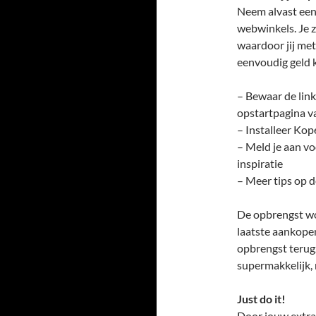
Neem alvast een 
webwinkels. Je z
waardoor jij me
eenvoudig geld k
– Bewaar de link 
opstartpagina v
– Installeer Kop
– Meld je aan v
inspiratie
– Meer tips op 
De opbrengst wor
laatste aankopen
opbrengst terug
supermakkelijk, 
Just do it!
Door jouw extra