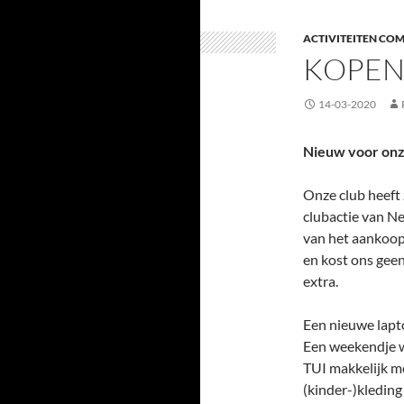
ACTIVITEITEN COM
KOPEN
14-03-2020
Nieuw voor onz
Onze club heeft 
clubactie van N
van het aankoop
en kost ons geen
extra.
Een nieuwe lapto
Een weekendje w
TUI makkelijk m
(kinder-)kleding