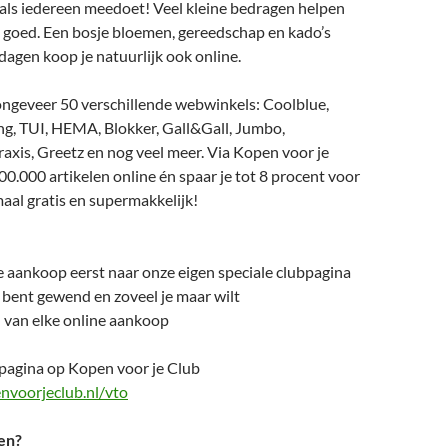
 als iedereen meedoet! Veel kleine bedragen helpen
o goed. Een bosje bloemen, gereedschap en kado’s
rdagen koop je natuurlijk ook online.
r ongeveer 50 verschillende webwinkels: Coolblue,
ng, TUI, HEMA, Blokker, Gall&Gall, Jumbo,
raxis, Greetz en nog veel meer. Via Kopen voor je
00.000 artikelen online én spaar je tot 8 procent voor
aal gratis en supermakkelijk!
e aankoop eerst naar onze eigen speciale clubpagina
 bent gewend en zoveel je maar wilt
 van elke online aankoop
bpagina op Kopen voor je Club
envoorjeclub.nl/vto
pen?