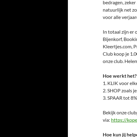
bedragen, zeker
natuurlijk net z
voor alle verjaa
In totaal zijn e
Bijenkorf, Booki
Kleertjes.com, P
Club koop je 1.0
onze club. Helem
Hoe werkt het?
1. KLIK voor elk
2. SHOP zoals je
3. SPAAR tot 8%
Bekijk onze clu
via:
https://kop
Hoe kun jij hel