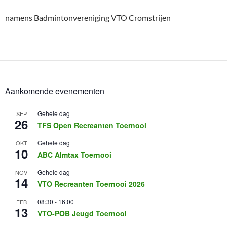
namens Badmintonvereniging VTO Cromstrijen
Aankomende evenementen
Gehele dag
SEP
26
TFS Open Recreanten Toernooi
Gehele dag
OKT
10
ABC Almtax Toernooi
Gehele dag
NOV
14
VTO Recreanten Toernooi 2026
08:30
-
16:00
FEB
13
VTO-POB Jeugd Toernooi