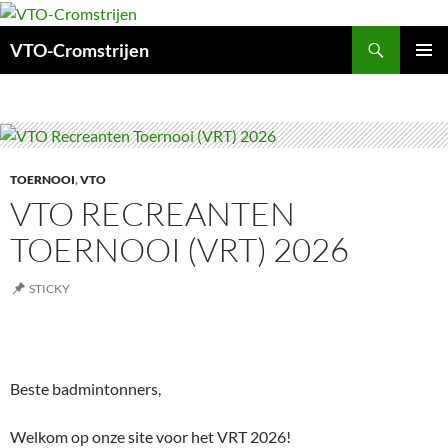
Ga
naar
Zoeken
VTO-Cromstrijen
de
inhoud
PRIMAI
MENU
TOERNOOI
,
VTO
VTO RECREANTEN
TOERNOOI (VRT) 2026
STICKY
Beste badmintonners,
Welkom op onze site voor het VRT 2026!