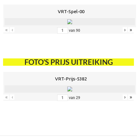
VRT-Spel-00
«
‹
›
»
van
90
FOTO’S PRIJS UITREIKING
VRT-Prijs-5382
«
‹
›
»
van
29