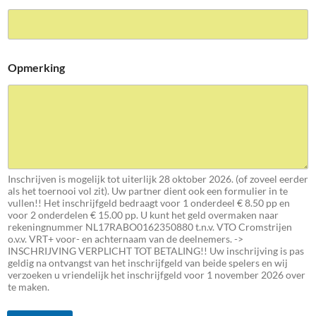
Opmerking
Inschrijven is mogelijk tot uiterlijk 28 oktober 2026. (of zoveel eerder
als het toernooi vol zit). Uw partner dient ook een formulier in te
vullen!! Het inschrijfgeld bedraagt voor 1 onderdeel € 8.50 pp en
voor 2 onderdelen € 15.00 pp. U kunt het geld overmaken naar
rekeningnummer NL17RABO0162350880 t.n.v. VTO Cromstrijen
o.v.v. VRT+ voor- en achternaam van de deelnemers. ->
INSCHRIJVING VERPLICHT TOT BETALING!! Uw inschrijving is pas
geldig na ontvangst van het inschrijfgeld van beide spelers en wij
verzoeken u vriendelijk het inschrijfgeld voor 1 november 2026 over
te maken.