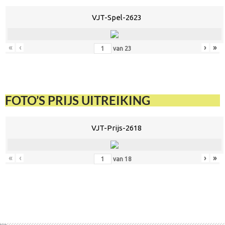
VJT-Spel-2623
«
‹
›
»
van
23
FOTO’S PRIJS UITREIKING
VJT-Prijs-2618
«
‹
›
»
van
18