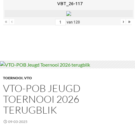
VBT_26-117
«
‹
›
»
van
120
TOERNOOI
,
VTO
VTO-POB JEUGD
TOERNOOI 2026
TERUGBLIK
09-03-2025