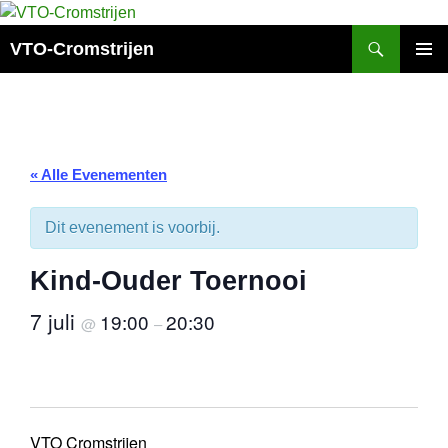
Ga
naar
Zoeken
VTO-Cromstrijen
de
PRIMAI
inhoud
MENU
« Alle Evenementen
Dit evenement is voorbij.
Kind-Ouder Toernooi
7 juli
19:00
20:30
@
–
VTO Cromstrijen