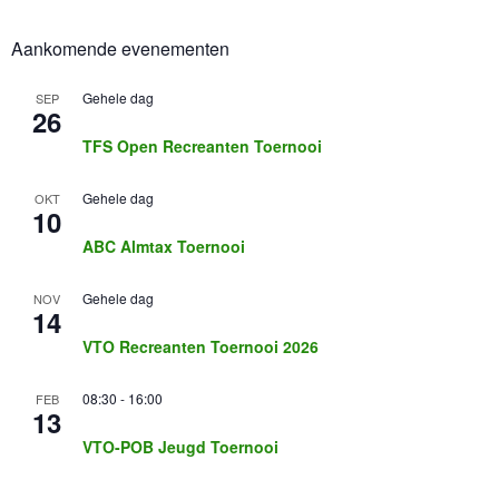
t
N
Aankomende evenementen
a
v
Gehele dag
SEP
i
26
g
TFS Open Recreanten Toernooi
a
t
Gehele dag
OKT
i
10
e
ABC Almtax Toernooi
Gehele dag
NOV
14
VTO Recreanten Toernooi 2026
08:30
-
16:00
FEB
13
VTO-POB Jeugd Toernooi