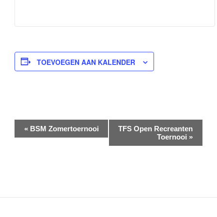
TOEVOEGEN AAN KALENDER
E
«
BSM Zomertoernooi
TFS Open Recreanten
v
Toernooi
»
e
n
e
m
e
n