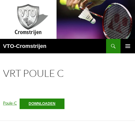
Ga
naar
de
inhoud
Zoeken
VTO-Cromstrijen
PRIMAI
MENU
VRT POULE C
Poule-C
DOWNLOADEN