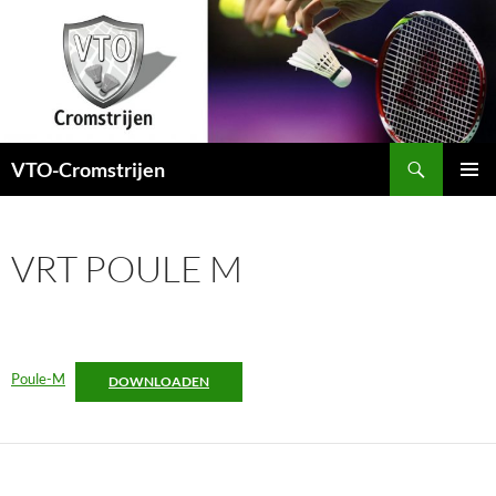
Ga
naar
de
inhoud
Zoeken
VTO-Cromstrijen
PRIMAI
MENU
VRT POULE M
Poule-M
DOWNLOADEN