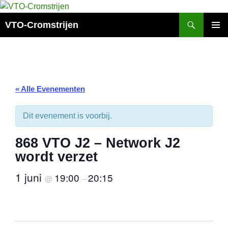
Ga
naar
Zoeken
VTO-Cromstrijen
de
PRIMAI
inhoud
MENU
« Alle Evenementen
Dit evenement is voorbij.
868 VTO J2 – Network J2
wordt verzet
1 juni
19:00
20:15
@
–