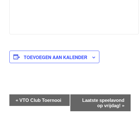
TOEVOEGEN AAN KALENDER
E
«
VTO Club Toernooi
Laatste speelavond
v
op vrijdag!
»
e
n
e
m