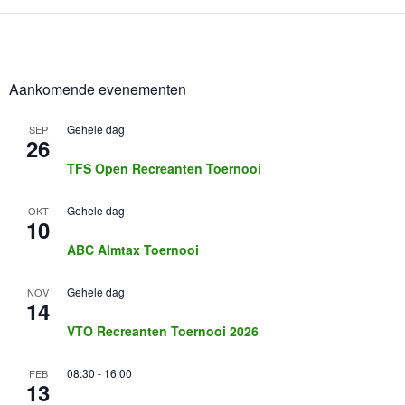
e
n
t
N
Aankomende evenementen
a
v
Gehele dag
SEP
i
26
g
TFS Open Recreanten Toernooi
a
t
Gehele dag
OKT
i
10
e
ABC Almtax Toernooi
Gehele dag
NOV
14
VTO Recreanten Toernooi 2026
08:30
-
16:00
FEB
13