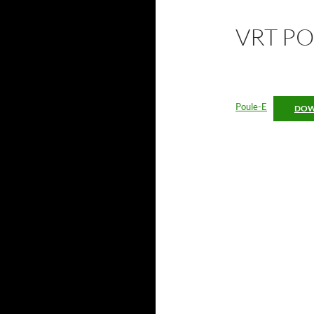
VRT PO
Poule-E
DOW